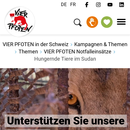
DE
FR
Menü
Kampagnen & Themen
Tiere
Unterstützen
VIER PFOTEN in der Schweiz
Kampagnen & Themen
Über uns
Themen
VIER PFOTEN Notfalleinsätze
Hungernde Tiere im Sudan
Jobs
Medien
FAQ
Newsletter
Kontakt
Unterstützen Sie unsere
Spenden
Patenschaft