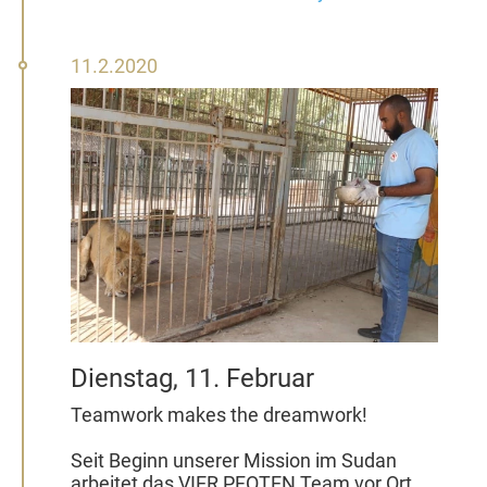
11.
11.2.2020
Februar
2020
Dienstag, 11. Februar
Teamwork makes the dreamwork!
Seit Beginn unserer Mission im Sudan
arbeitet das VIER PFOTEN Team vor Ort