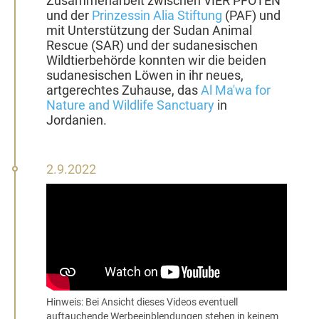
Zusammenarbeit zwischen VIER PFOTEN
und der
Prinzessin Alia Stiftung
(PAF) und
mit Unterstützung der Sudan Animal
Rescue (SAR) und der sudanesischen
Wildtierbehörde konnten wir die beiden
sudanesischen Löwen in ihr neues,
artgerechtes Zuhause, das
Al Ma'wa for
Nature and Wildlife Sanctuary
in
Jordanien.
2.
2.9.2022
September
2022
Hinweis: Bei Ansicht dieses Videos eventuell
auftauchende Werbeeinblendungen stehen in keinem