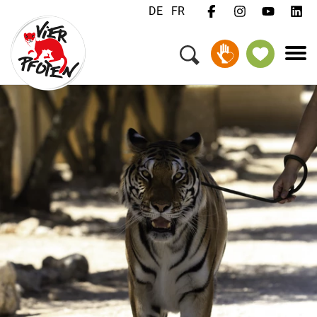
DE
FR
Menü
Kampagnen & Themen
Tiere
Unterstützen
Über uns
Jobs
Medien
FAQ
Newsletter
Kontakt
Spenden
Patenschaft