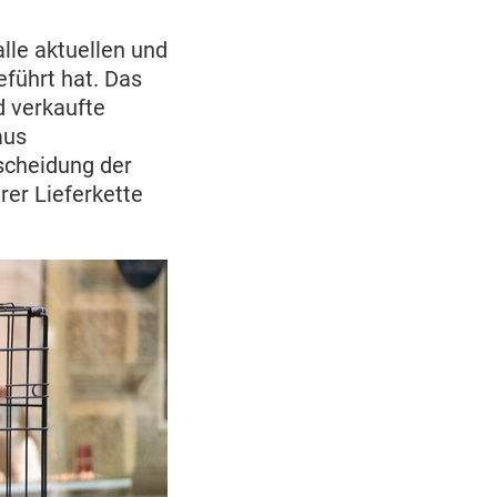
 alle aktuellen und
eführt hat. Das
d verkaufte
aus
scheidung der
hrer Lieferkette