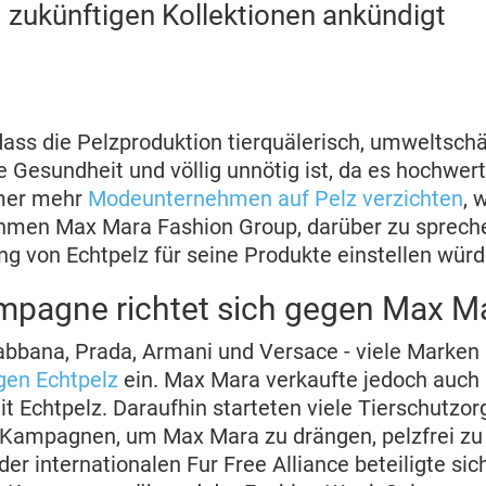
d zukünftigen Kollektionen ankündigt
dass die Pelzproduktion tierquälerisch, umweltschäd
he Gesundheit und völlig unnötig ist, da es hochwer
mmer mehr
Modeunternehmen auf Pelz verzichten
, 
hmen Max Mara Fashion Group, darüber zu sprech
g von Echtpelz für seine Produkte einstellen wür
mpagne richtet sich gegen Max M
abbana, Prada, Armani und Versace - viele Marke
gen Echtpelz
ein. Max Mara verkaufte jedoch auch
t Echtpelz. Daraufhin starteten viele Tierschutzor
 Kampagnen, um Max Mara zu drängen, pelzfrei zu
r internationalen Fur Free Alliance beteiligte s