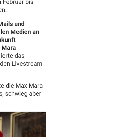
 Februar bis
en.
Mails und
ialen Medien an
ukunft
x Mara
ierte das
 den Livestream
te die Max Mara
s, schwieg aber