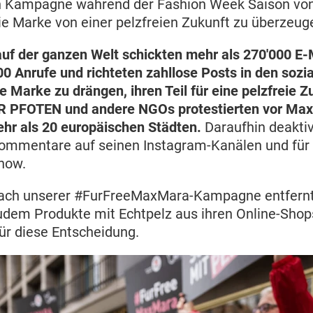
en Kampagne während der Fashion Week Saison von
e Marke von einer pelzfreien Zukunft zu überzeug
uf der ganzen Welt schickten mehr als 270'000 E-
000 Anrufe und richteten zahllose Posts in den soz
 Marke zu drängen, ihren Teil für eine pelzfreie Z
ER PFOTEN und andere NGOs protestierten vor Ma
hr als 20 europäischen Städten.
Daraufhin deaktiv
ommentare auf seinen Instagram-Kanälen und für
how.
ach unserer #FurFreeMaxMara-Kampagne entfern
dem Produkte mit Echtpelz aus ihren Online-Shop
ür diese Entscheidung.