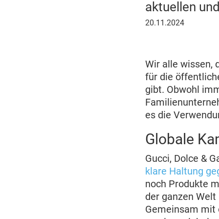
aktuellen un
20.
20.11.2024
November
2024
Wir alle wissen, 
für die öffentlic
gibt. Obwohl i
Familienunterne
es die Verwendun
Globale Ka
Gucci, Dolce & G
klare Haltung ge
noch Produkte mi
der ganzen Welt
Gemeinsam mit de