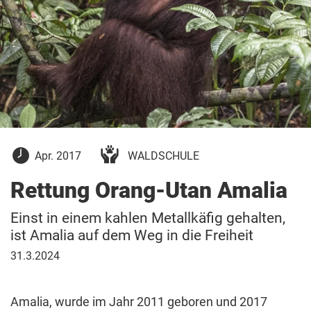
8.
Apr. 2017
WALDSCHULE
April
2017
Rettung Orang-Utan Amalia
Einst in einem kahlen Metallkäfig gehalten,
ist Amalia auf dem Weg in die Freiheit
31.
31.3.2024
März
2024
Amalia, wurde im Jahr 2011 geboren und 2017