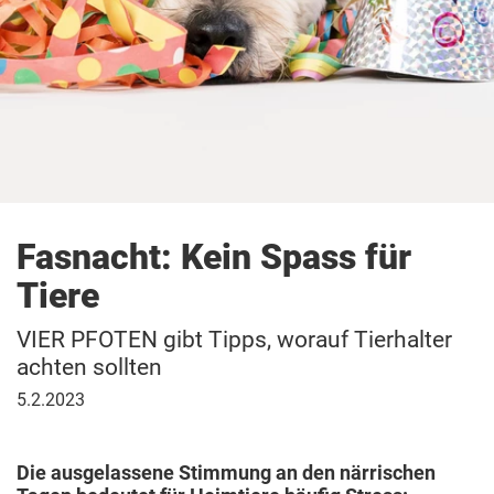
Fasnacht: Kein Spass für
Tiere
VIER PFOTEN gibt Tipps, worauf Tierhalter
achten sollten
5.
5.2.2023
Februar
2023
Die ausgelassene Stimmung an den närrischen