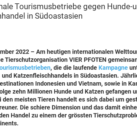
onale Tourismusbetriebe gegen Hunde-
hhandel in Südoastasien
ember 2022 – Am heutigen internationalen Weltto
bale Tierschutzorganisation VIER PFOTEN gemeins
Tourismusbetrieben
, die die laufende
Kampagne
unt
und Katzenfleischhandels in Südoastasien. Jährli
estinationen Indonesien und Vietnam, sowie in 
lge zehn Millionen Hunde und Katzen gefangen und
i den meisten Tieren handelt es sich dabei um ges
reuner. Die schiere Dimension und das damit einh
 den Handel zu einem der grössten Tierschutzprob
inents.