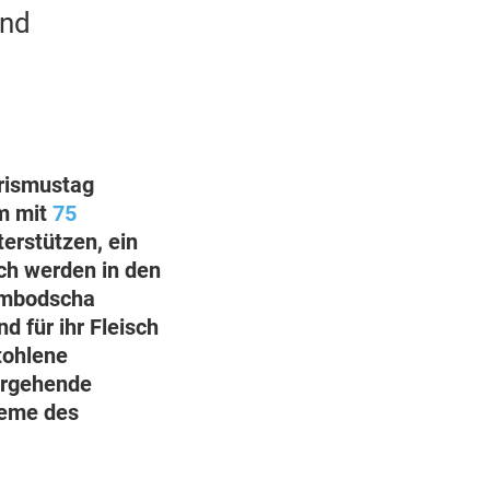
und
urismustag
am mit
75
erstützen, ein
ch werden in den
Kambodscha
 für ihr Fleisch
tohlene
ergehende
leme des