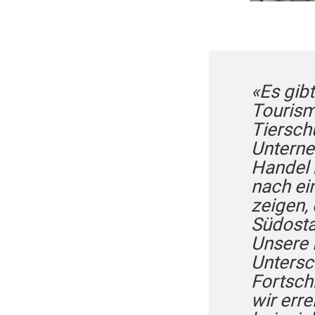
«Es gib
Tourism
Tiersch
Unterne
Handel 
nach ei
zeigen,
Südosta
Unsere 
Untersc
Fortschr
wir err