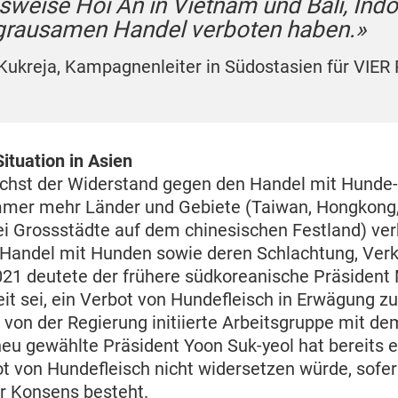
lsweise Hoi An in Vietnam und Bali, Indo
grausamen Handel verboten haben.»
 Kukreja, Kampagnenleiter in Südostasien für VIE
ituation in Asien
ächst der Widerstand gegen den Handel mit Hunde-
mmer mehr Länder und Gebiete (Taiwan, Hongkong, 
i Grossstädte auf dem chinesischen Festland) ver
 Handel mit Hunden sowie deren Schlachtung, Verk
1 deutete der frühere südkoreanische Präsident 
eit sei, ein Verbot von Hundefleisch in Erwägung z
e von der Regierung initiierte Arbeitsgruppe mit 
neu gewählte Präsident Yoon Suk-yeol hat bereits er
t von Hundefleisch nicht widersetzen würde, sofer
er Konsens besteht.