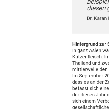
beispie
diesen 
Dr. Karan
Hintergrund zur S
In ganz Asien w
Katzenfleisch. I
Thailand und zwe
mittlerweile den
Im September 202
dass es an der Z
befasst sich ein
der dieses Jahr 
sich einem Verbo
gesellschaftlich