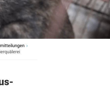
mitteilungen
erquälerei
us-