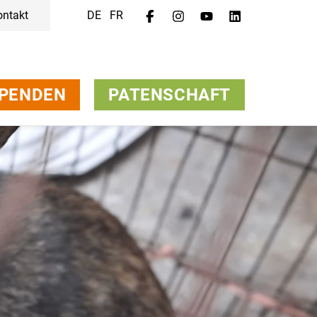
ontakt
DE
FR
Menü
Kampagnen & Themen
Tiere
Unterstützen
PENDEN
PATENSCHAFT
Über uns
Jobs
Medien
FAQ
Newsletter
Kontakt
Spenden
Patenschaft