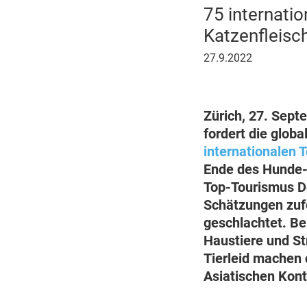
75 internati
Katzenfleisc
27.
27.9.2022
September
2022
Zürich, 27. Sept
fordert die glo
internationalen 
Ende des Hunde- 
Top-Tourismus D
Schätzungen zufo
geschlachtet. Be
Haustiere und St
Tierleid machen
Asiatischen Kont