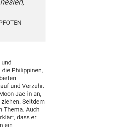
nesien,
R PFOTEN
 und
die Philippinen,
bieten
auf und Verzehr.
Moon Jae-in an,
u ziehen. Seitdem
dem Thema. Auch
klärt, dass er
n ein