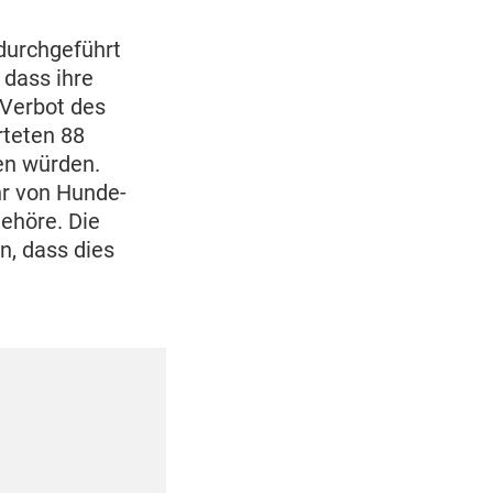
durchgeführt
 dass ihre
 Verbot des
rteten 88
en würden.
hr von Hunde-
ehöre. Die
n, dass dies