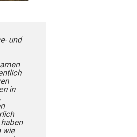
se- und
usamen
entlich
gen
en in
.
en
lich
n haben
n wie