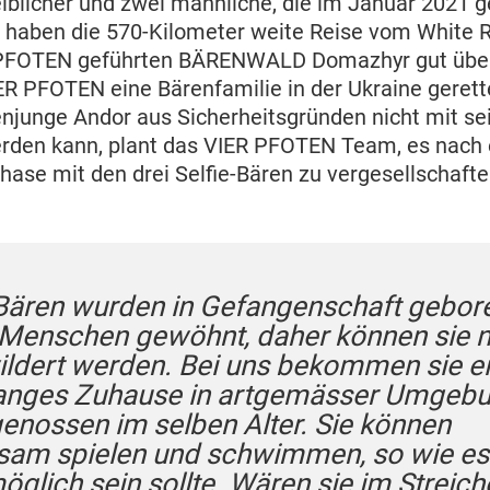
eiblicher und zwei männliche, die im Januar 2021 
 haben die 570-Kilometer weite Reise vom White R
 PFOTEN geführten BÄRENWALD Domazhyr gut über
ER PFOTEN eine Bärenfamilie in der Ukraine gerette
njunge Andor aus Sicherheitsgründen nicht mit sei
erden kann, plant das VIER PFOTEN Team, es nach 
se mit den drei Selfie-Bären zu vergesellschaft
Bären wurden in Gefangenschaft gebor
 Menschen gewöhnt, daher können sie 
ldert werden. Bei uns bekommen sie e
anges Zuhause in artgemässer Umgeb
genossen im selben Alter. Sie können
am spielen und schwimmen, so wie es
öglich sein sollte. Wären sie im Streic