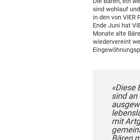
Die Bären, ein w
sind wohlauf und
in den von VIER
Ende Juni hat VI
Monate alte Bäre
wiedervereint w
Eingewöhnungspha
«Diese 
sind an
ausgewi
lebensl
mit Art
gemeins
Bären m