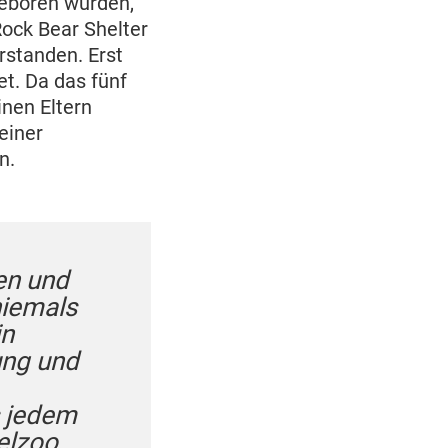
geboren wurden,
ock Bear Shelter
standen. Erst
t. Da das fünf
nen Eltern
einer
en.
en und
niemals
in
ung und
 jedem
helzoo