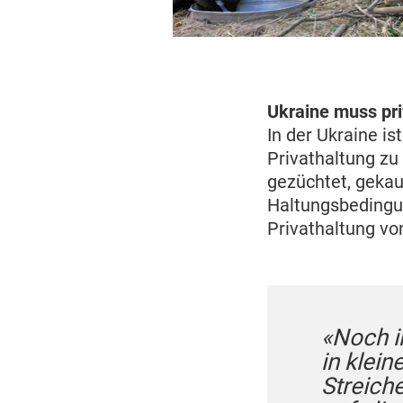
Ukraine muss pri
In der Ukraine is
Privathaltung zu
gezüchtet, gekau
Haltungsbedingun
Privathaltung v
«Noch i
in klei
Streich