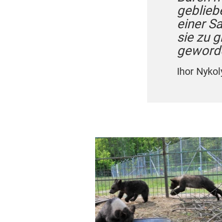
geblieb
einer Sa
sie zu g
geword
Ihor Nyko