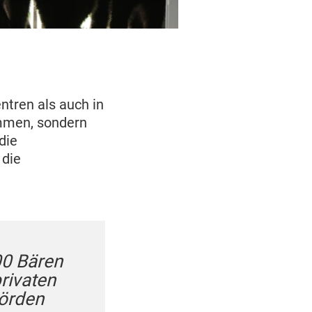
ntren als auch in
ammen, sondern
die
 die
00 Bären
rivaten
hörden