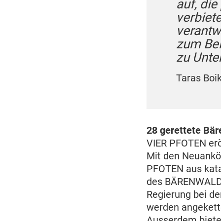
auf, die
verbiet
verantw
zum Beis
zu Unte
Taras Boi
28 gerettete Bär
VIER PFOTEN erö
Mit den Neuanköm
PFOTEN aus katas
des BÄRENWALD D
Regierung bei d
werden angekette
Ausserdem biete