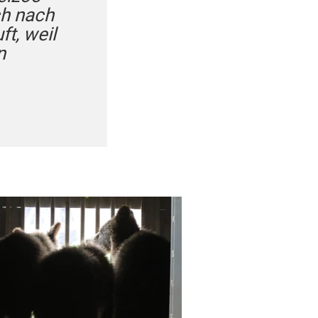
ch nach
ft, weil
n