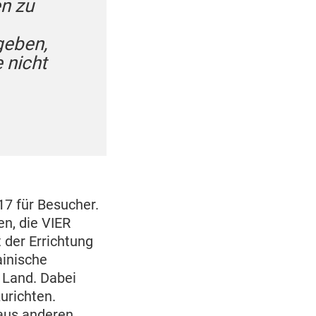
en zu
geben,
 nicht
7 für Besucher.
n, die VIER
 der Errichtung
inische
 Land. Dabei
urichten.
aus anderen