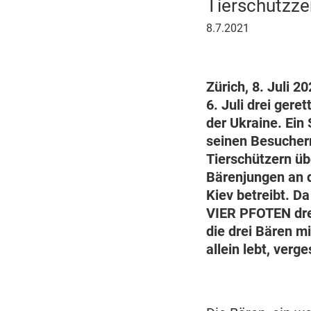
Tierschutzz
8.
8.7.2021
Juli
2021
Zürich, 8. Juli 
6. Juli drei ger
der Ukraine. Ein
seinen Besuchern
Tierschützern üb
Bärenjungen an d
Kiev betreibt. Da
VIER PFOTEN dre
die drei Bären m
allein lebt, verg