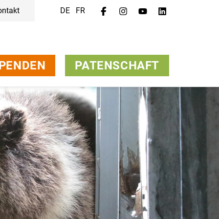
ontakt
DE
FR
Menü
Kampagnen & Themen
Tiere
Unterstützen
PENDEN
PATENSCHAFT
Über uns
Jobs
Medien
FAQ
Newsletter
Kontakt
Spenden
Patenschaft