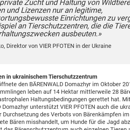
 private Zucht und Haltung von Wildtier
en und Lizenzen nur an legitime,
ortungsbewusste Einrichtungen zu ver
piel an Tierschutzzentren, die die Tiere
rhaltungszwecken ausbeuten.»
ko, Direktor von VIER PFOTEN in der Ukraine
en in ukrainischem Tierschutzzentrum
ffnete den BÄRENWALD Domazhyr im Oktober 201
mlingen leben auf 14 Hektar mittlerweile 28 Bäre
trophalen Haltungsbedingungen gerettet hat. Mit
omazhyr unterstützt VIER PFOTEN auch die ukra
er Durchsetzung des Verbots von Bärenkämpfen im
te Bären misshandelt, um Hunde für die Jagd abz
t das Bärenschutzzentrum auch einzelnen Tieren 