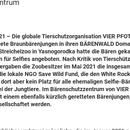
entrum
2021 – Die globale Tierschutzorganisation VIER PF
ettete Braunbärenjungen in ihren BÄRENWALD Doma
 Streichelzoo in Yasnogorodka hatte die Bären geka
 für Selfies angeboten. Nach Kritik von Tierschüt
ergaben die Zoobesitzer im Mai 2021 die insgesam
ie lokale NGO Save Wild Fund, die den White Rock
 dort aber kein Platz für alle ehemaligen Selfie-B
i der Jungtiere. Im Bärenschutzzentrum von VIER
it einem ebenfalls kürzlich geretteten Bärenjungen,
esellschaftet werden.