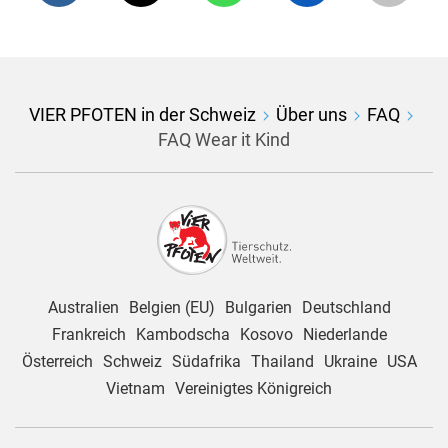
Ursprungs reduzieren und sicherstellen, dass sie
dauern, bis eine effektive Gesetzgebung erreicht
nur zertifizierte Lieferketten nutzen.
und umgesetzt wird. Aus diesem Grund
benötigen wir Marken, die transparent sind und
die es dadurch Verbrauchern ermöglichen, heute
Mit der Unterstützung der Öffentlichkeit werden
die richtige Entscheidung zu treffen. Die Tiere
wir auch weiterhin Veränderungen herbeiführen
VIER PFOTEN in der Schweiz
Über uns
FAQ
können es kaum erwarten.
und Marken dazu auffordern, sich für Tiere
FAQ Wear it Kind
einzusetzen.
Australien
Belgien (EU)
Bulgarien
Deutschland
Frankreich
Kambodscha
Kosovo
Niederlande
Österreich
Schweiz
Südafrika
Thailand
Ukraine
USA
Vietnam
Vereinigtes Königreich