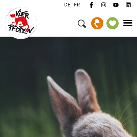
DE
FR
Menü
Kampagnen & Themen
Tiere
Unterstützen
Über uns
Jobs
Medien
FAQ
Newsletter
Kontakt
Spenden
Patenschaft