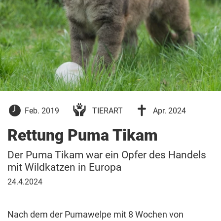
2.
24.
Feb. 2019
TIERART
Apr. 2024
Februar
April
2019
2024
Rettung Puma Tikam
Der Puma Tikam war ein Opfer des Handels
mit Wildkatzen in Europa
24.
24.4.2024
April
2024
Nach dem der Pumawelpe mit 8 Wochen von