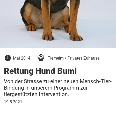
14.
Mai 2014
Tierheim / Privates Zuhause
Mai
2014
Rettung Hund Bumi
Von der Strasse zu einer neuen Mensch-Tier-
Bindung in unserem Programm zur
tiergestützten Intervention.
19.
19.5.2021
Mai
2021