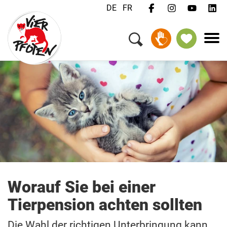
DE
FR
Menü
Kampagnen & Themen
Tiere
Unterstützen
Über uns
Jobs
Medien
FAQ
Newsletter
Kontakt
Worauf Sie bei einer
Tierpension achten sollten
Spenden
Die Wahl der richtigen Unterbringung kann
Patenschaft