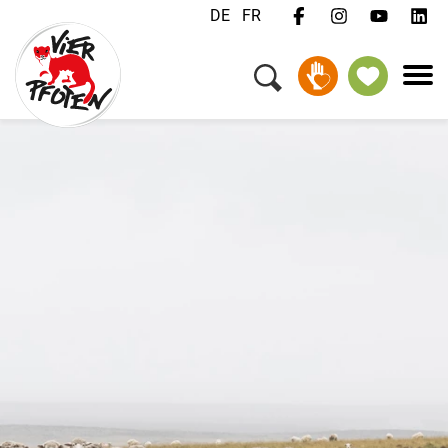
DE
FR
Menü
Kampagnen & Themen
Tiere
Unterstützen
Über uns
Jobs
Medien
FAQ
Newsletter
Kontakt
Spenden
Patenschaft