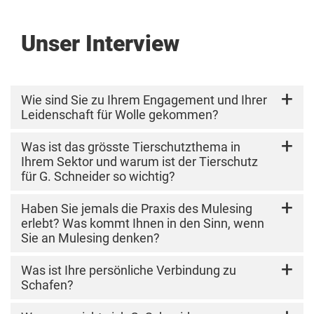
Unser Interview
Wie sind Sie zu Ihrem Engagement und Ihrer
Leidenschaft für Wolle gekommen?
Ich komme aus der dritten Generation von
Was ist das grösste Tierschutzthema in
Textilfachleuten. Es liegt mir also im Blut.
Ihrem Sektor und warum ist der Tierschutz
Ausserdem bin ich in engem Kontakt mit der
für G. Schneider so wichtig?
Natur und den Tieren in Patagonien, in
Argentinien, aufgewachsen. Ich möchte meinen
Offensichtlich ist eines der grössten
Haben Sie jemals die Praxis des Mulesing
Teil dazu beitragen, ein Gleichgewicht mit der
Tierschutzprobleme im Wollsektor das Mulesing,
erlebt? Was kommt Ihnen in den Sinn, wenn
Natur und den Dingen zu finden, wie ich es auf
eine Praxis, die so bald wie möglich vollständig
Sie an Mulesing denken?
den meisten Bauernhöfen und in der Natur erlebt
abgeschafft werden muss. Allmählich sehen wir,
habe. Ich liebe es einfach, weit draussen zu sein,
dass in dieser Hinsicht bedeutende Fortschritte
Ich habe nur Videos gesehen. Das Leiden von
Was ist Ihre persönliche Verbindung zu
fernab von Menschenmassen und Lärm.
erzielt werden.
Schafen mit Fliegenmadenbefall ist schrecklich,
Schafen?
das habe ich persönlich miterlebt. Es ist schwer