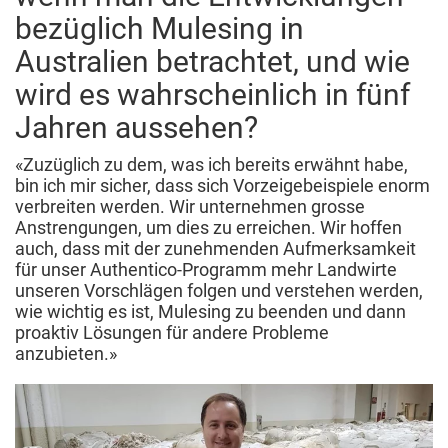
Thema und die Gründe dafür kennen.
Teil dazu beitragen, das Beste zu tun, was wir
bezüglich Mulesing in
können, und dann noch etwas mehr, dann bin ich
*NWD ist das grösste Wollauktionsgremium in
Australien betrachtet, und wie
sicher, dass die Kunden und die breite
Australien und hat kürzlich einen Rückschritt in
Öffentlichkeit das, was naturbasierte Lösungen
Richtung weniger Transparenz gemacht.
wird es wahrscheinlich in fünf
für ihr Leben tun können, gutheissen und sehr
Jahren aussehen?
schätzen werden. Das bedeutet: kein Mulesing,
Kohlenstoffbindung und biologische Vielfalt,
«Zuzüglich zu dem, was ich bereits erwähnt habe,
während gleichzeitig Wert und Wohlstand
bin ich mir sicher, dass sich Vorzeigebeispiele enorm
geschaffen werden. Der Einfluss unserer
verbreiten werden. Wir unternehmen grosse
Industrie bei der Unterstützung ländlicher
Anstrengungen, um dies zu erreichen. Wir hoffen
Gemeinden ist erstaunlich, und so verbessern
auch, dass mit der zunehmenden Aufmerksamkeit
wir auch die Lebensgrundlagen unzähliger
für unser Authentico-Programm mehr Landwirte
ländlicher Gemeinden an Orten, die man nur
unseren Vorschlägen folgen und verstehen werden,
verstehen kann, wenn man sie sieht und erlebt.
wie wichtig es ist, Mulesing zu beenden und dann
proaktiv Lösungen für andere Probleme
anzubieten.»