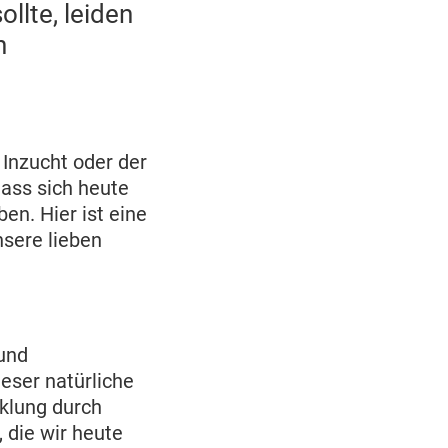
llte, leiden
n
 Inzucht oder der
dass sich heute
en. Hier ist eine
nsere lieben
und
eser natürliche
cklung durch
, die wir heute