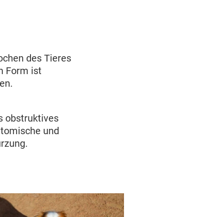
ochen des Tieres
n Form ist
den.
d
 obstruktives
atomische und
rzung.