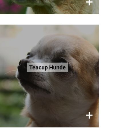
×
+
Teacup Hunde
So klein wie möglich gezüchtet,
leiden Teacup Hunde oft unter
Teacup Hunde
Atembeschwerden, Herzfehlern,
abnormalen Blutgefässen,
niedrigem Blutzucker und anderen
Qualzucht-bedingten Beschwerden.
Mehr erfahren
×
+