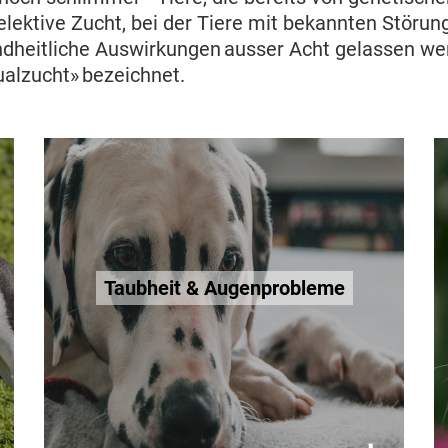
Selektive Zucht, bei der Tiere mit bekannten Störu
ndheitliche Auswirkungen ausser Acht gelassen we
ualzucht» bezeichnet.
Taubheit & Augenprobleme
Die Hauptursache für erblich
bedingte Taubheit liegt in der
Taubheit & Augenprobleme
Fellfarbe. Denn jene Gene, die für
die Fellfarbe verantwortlich sind,
können die Taubheit von einem
oder beiden Ohren verursachen.
Mehr erfahren