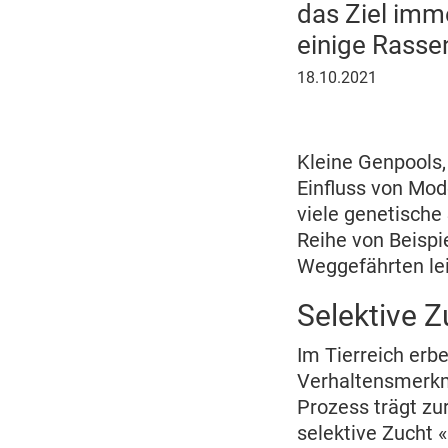
das Ziel imme
einige Rasse
18.
18.10.2021
Oktober
2021
Kleine Genpools,
Einfluss von Mod
viele genetische
Reihe von Beispi
Weggefährten le
Selektive 
Im Tierreich er
Verhaltensmerkma
Prozess trägt zu
selektive Zucht «