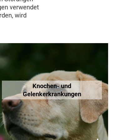
ngen verwendet
rden, wird
Knochen- und
Gelenkerkrankungen
Lockere Hüftgelenke oder auch
Knochen- und
Zwergwuchs: Zahlreiche Hunde
Gelenkerkrankungen
leiden ihr Leben lang unter diversen
Erkrankungen der Knochen und
Gelenke.
Mehr erfahren