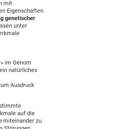
n mit
en Eigenschaften
ng genetischer
assen unter
Merkmale
er» im Genom
ein natürliches
 zum Ausdruck
bestimmte
rkmale auf die
e miteinander zu
en Störungen