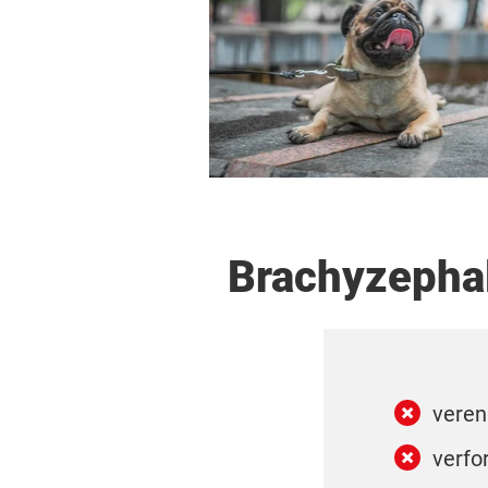
Brachyzephal
veren
verf