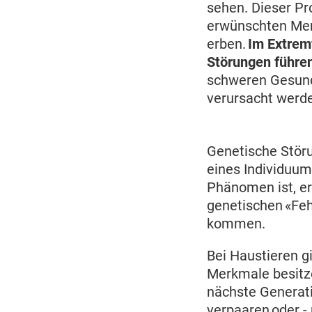
sehen. Dieser Pr
erwünschten Mer
erben.
Im Extremf
Störungen führe
schweren Gesund
verursacht werd
Genetische Stör
eines Individuum
Phänomen ist, er
genetischen «Feh
kommen.
Bei Haustieren g
Merkmale besitze
nächste Generati
verpaaren oder -