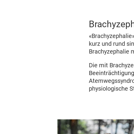
Brachyzeph
«Brachyzephalie»
kurz und rund sin
Brachyzephalie 
Die mit Brachyz
Beeinträchtigun
Atemwegssyndro
physiologische 