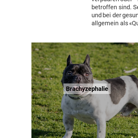
betroffen sind. 
und bei der gesu
allgemein als «Q
Brachyzephalie
Die Kurzköpfigkeit kann mit
schweren Problemen wie verengten
Brachyzephalie
Nasenlöchern oder auch einem
Kehlkopfkollaps verbunden sein
und sorgt bei den Tieren oft für
Schmerzen.
Mehr erfahren