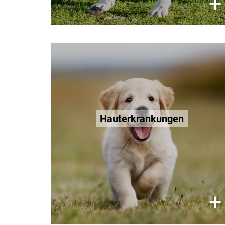
×
+
Hauterkrankungen
Erbliche Veranlagungen sorgen für
eine überempfindliche Haut und
Hauterkrankungen
allergische Symptome. Die Tiere
quälen sich mit Juckreiz und auch
Hauttumore können durch
Qualzucht entstehen.
Mehr erfahren
×
+